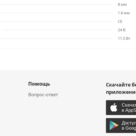
8 мм
1.6 мм
CE
24 В
11.5 Вт
Помощь
Скачайте б
приложен
Вопрос-ответ