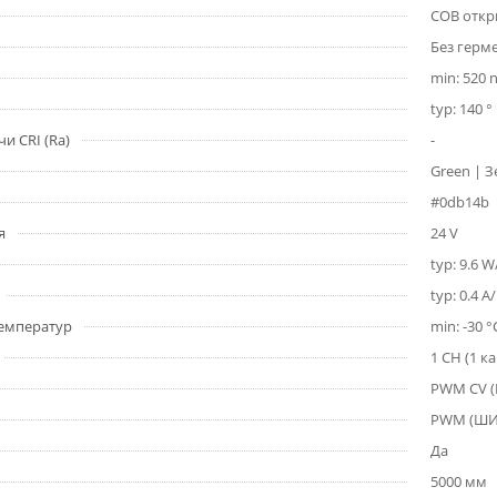
COB откр
Без герм
min: 520 
typ: 140 °
и CRI (Ra)
-
Green | 
#0db14b
я
24 V
typ: 9.6 
typ: 0.4 A
емператур
min: -30 °
1 CH (1 к
PWM СV 
PWM (Ш
Да
5000 мм