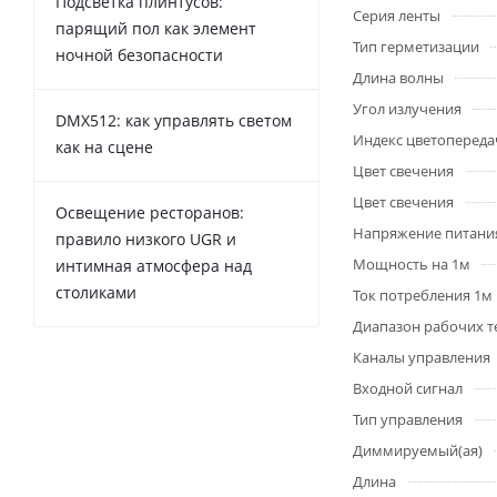
Подсветка плинтусов:
Серия ленты
парящий пол как элемент
Тип герметизации
ночной безопасности
Длина волны
Угол излучения
DMX512: как управлять светом
Индекс цветопередач
как на сцене
Цвет свечения
Цвет свечения
Освещение ресторанов:
Напряжение питани
правило низкого UGR и
Мощность на 1м
интимная атмосфера над
столиками
Ток потребления 1м
Диапазон рабочих т
Каналы управления
Входной сигнал
Тип управления
Диммируемый(ая)
Длина