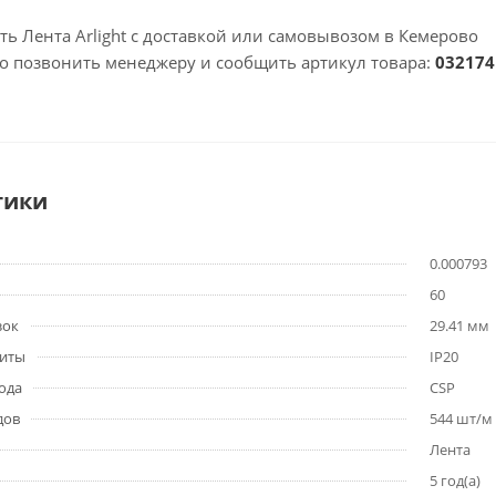
ть Лента Arlight с доставкой или самовывозом в Кемерово
но позвонить менеджеру и сообщить артикул товара:
032174
тики
0.000793
60
зок
29.41 мм
щиты
IP20
ода
CSP
дов
544 шт/м
Лента
5 год(а)