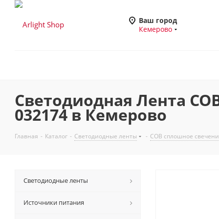
Ваш город
Кемерово
Светодиодная Лента COB-50
032174 в Кемерово
Главная
-
Каталог
-
Светодиодные ленты
-
COB сплошное свечени
Светодиодные ленты
Источники питания