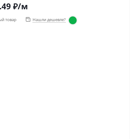
.49
₽
/м
ый товар
Нашли дешевле?