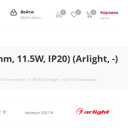
Войти
Корзина
0
0
0
0
Мой кабинет
пуста
11.5W, IP20) (Arlight, -)
Green (8mm, 11.5W, IP20) (Arlight, -) 032174 в Кемерово
Артикул:
032174