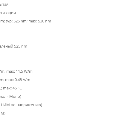
ытая
етизации
nm; typ: 525 nm; max: 530 nm
Зелёный 525 nm
W/m; max: 11.5 W/m
/m; max: 0.48 A/m
C; max: 45 °C
анал - Mono)
(ШИМ по напряжению)
ИМ)