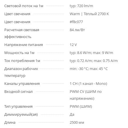
Световой поток на 1м
typ: 720 lm/m
Цвет свечения
Warm | Тёплый 2700 K
Цвет свечения
#f8c077
Расчетная световая
84 лм/Вт
эффективность
Напряжение питания
12 V
Мощность на 1м
typ: 8.6 W/m; max: 9 W/m
Ток потребления 1м
typ: 0.72 A/m; max: 0.75 A/m
Диапазон рабочих
min: -30 °C; max: 45 °C
температур
Каналы управления
1 CH (1 канал - Mono)
Входной сигнал
PWM СV (ШИМ по
напряжению)
Тип управления
PWM (ШИМ)
Диммируемый(ая)
Да
Длина
2500 мм