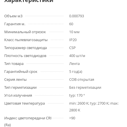
Объем м3
0.000793
Гарантия м.
60
Минимальный отрезок
10 мм
Класс пылевлагозащиты
IP20
Типоразмер светодиода
CSP
Плотность светодиодов
400 шт/м
Тип товара
Лента
Гарантийный срок
5 год(а)
Серия ленты
COB открытая
Тип герметизации
Без герметизации
Угол излучения
typ: 170 °
Цветовая температура
min: 2600 K; typ: 2700 K; max:
2800 K
Индекс цветопередачи CRI
>90
(Ra)