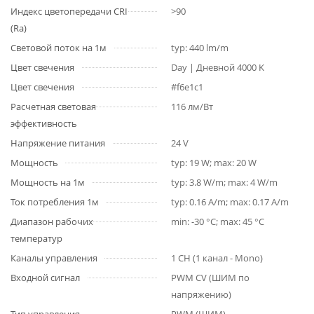
Индекс цветопередачи CRI
>90
(Ra)
Световой поток на 1м
typ: 440 lm/m
Цвет свечения
Day | Дневной 4000 K
Цвет свечения
#f6e1c1
Расчетная световая
116 лм/Вт
эффективность
Напряжение питания
24 V
Мощность
typ: 19 W; max: 20 W
Мощность на 1м
typ: 3.8 W/m; max: 4 W/m
Ток потребления 1м
typ: 0.16 A/m; max: 0.17 A/m
Диапазон рабочих
min: -30 °C; max: 45 °C
температур
Каналы управления
1 CH (1 канал - Mono)
Входной сигнал
PWM СV (ШИМ по
напряжению)