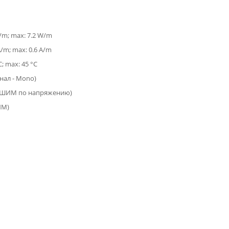
W/m; max: 7.2 W/m
A/m; max: 0.6 A/m
C; max: 45 °C
анал - Mono)
(ШИМ по напряжению)
ИМ)