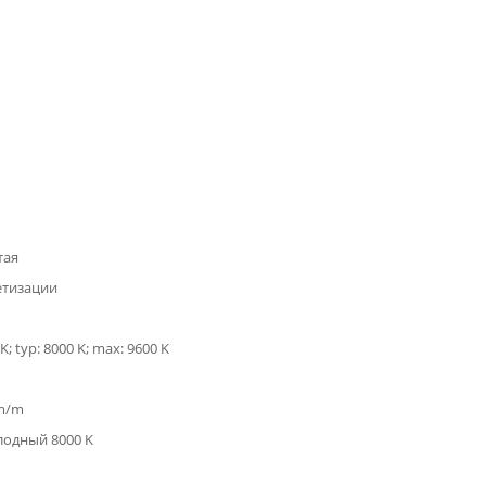
тая
етизации
K; typ: 8000 K; max: 9600 K
lm/m
лодный 8000 K