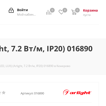
Войти
Корзина
0
0
0
0
Мой кабинет
пуста
ht, 7.2 Вт/м, IP20) 016890
ED, LUX) (Arlight, 7.2 Вт/м, IP20) 016890 в Кемерово
Артикул:
016890