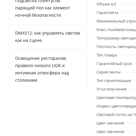
Подсветка плинтусов:
Объем м3
парящий пол как элемент
Гарантия м.
ночной безопасности
Минимальный отре
Класс пылевлагоза
DMX512: как управлять светом
Типоразмер светоди
как на сцене
Плотность светодио
Тип товара
Освещение ресторанов:
Гарантийный срок
правило низкого UGR и
Серия ленты
интимная атмосфера над
столиками
Тип герметизации
Угол излучения
Цветовая температу
Индекс цветопередач
Световой поток на 
Цвет свечения
Цвет свечения