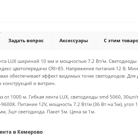
Задать вопрос
Аксессуары
С этим товар
нта LUX шириной 10 мм и мощностью 7.2 Вт/м. Светодиоды S
 Индекс цветопередачи CRI>85. Напряжение питания 12 В. М
ами обеспечивает эффект видимых точек светодиодов. Для 
х конструкций и витрин.
аз от 1000 м. Гибкая лента LUX, светодиоды smd 5060, 30шт/м
00K. Питание 12V, мощность 7.2 Вт/м (36 Вт на 5м), угол 
м, 3шт светодиода. Пакет 5м. Цена за 1м.
 Лента в Кемерово