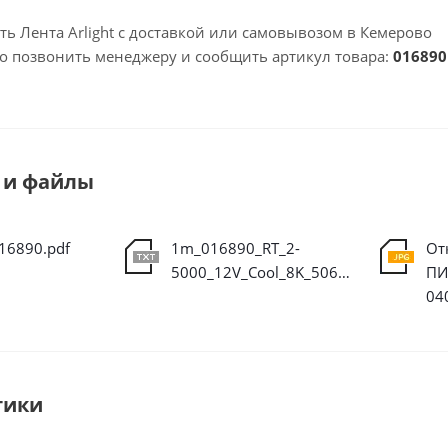
ть Лента Arlight с доставкой или самовывозом в Кемерово
но позвонить менеджеру и сообщить артикул товара:
016890
 и файлы
016890.pdf
1m_016890_RT_2-
От
5000_12V_Cool_8K_5060_150_LED_LUX.ies
ПИ
04
тики