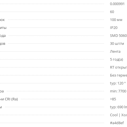
0.000991
60
зок
100 мм
щиты
IP20
ода
SMD 5060
дов
30 шт/м
Лента
5 год(а)
RT откры
Без герм
typ: 120 °
ра
min: 7700 
и CRI (Ra)
>85
1м
typ: 690 
Cool | Хо
#a4d8ef