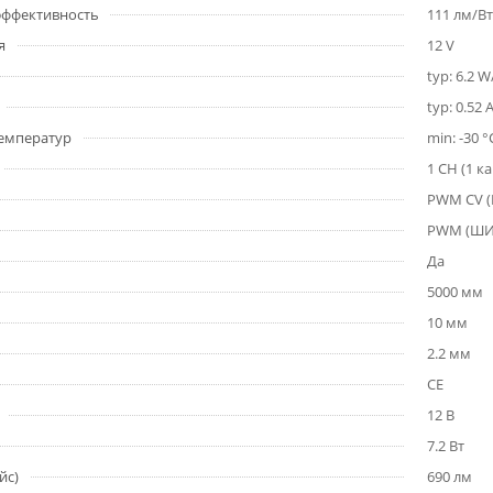
 эффективность
111 лм/Вт
я
12 V
typ: 6.2 
typ: 0.52 
емператур
min: -30 °
1 CH (1 к
PWM СV 
PWM (Ш
Да
5000 мм
10 мм
2.2 мм
CE
12 В
7.2 Вт
йс)
690 лм