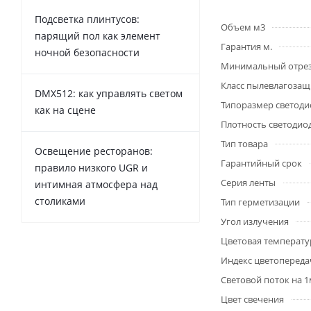
Подсветка плинтусов:
Объем м3
парящий пол как элемент
Гарантия м.
ночной безопасности
Минимальный отре
Класс пылевлагоза
DMX512: как управлять светом
Типоразмер светоди
как на сцене
Плотность светодио
Тип товара
Освещение ресторанов:
Гарантийный срок
правило низкого UGR и
Серия ленты
интимная атмосфера над
столиками
Тип герметизации
Угол излучения
Цветовая температу
Индекс цветопередач
Световой поток на 
Цвет свечения