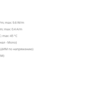
W/m; max: 9.6 W/m
/m; max: 0.4 A/m
C; max: 45 °C
анал - Mono)
(ШИМ по напряжению)
ИМ)