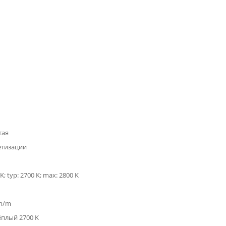
тая
етизации
K; typ: 2700 K; max: 2800 K
lm/m
ёплый 2700 K