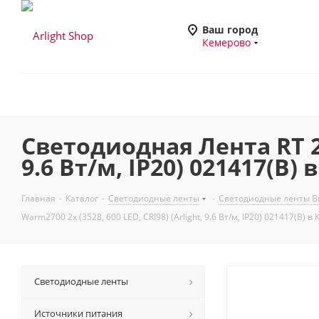
Ваш город
Кемерово
Светодиодная Лента RT 2-5
9.6 Вт/м, IP20) 021417(B)
Главная
-
Каталог
-
Светодиодные ленты
-
Светодиодные ленты Вы
Warm2700 2x (3528, 600 LED, CRI98) (Arlight, 9.6 Вт/м, IP20) 021417(B) в
Светодиодные ленты
Источники питания