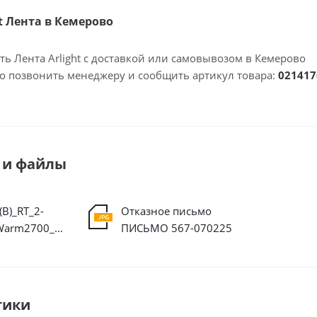
ht Лента в Кемерово
ть Лента Arlight с доставкой или самовывозом в Кемерово
но позвонить менеджеру и сообщить артикул товара:
021417
 и файлы
B)_RT_2-
Отказное письмо
5000_24V_Warm2700_2x_3528_600_LED_CRI98.ies
ПИСЬМО 567-070225
тики