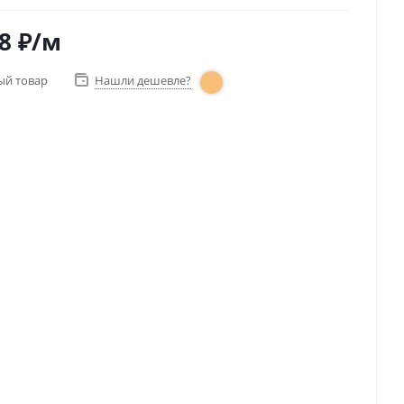
8
₽
/м
ый товар
Нашли дешевле?