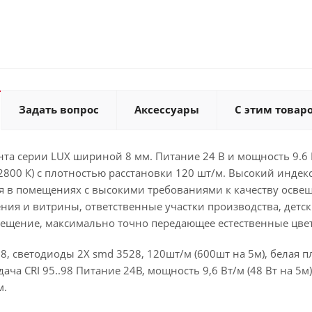
Задать вопрос
Аксессуары
С этим товар
та серии LUX шириной 8 мм. Питание 24 В и мощность 9.6 
 2800 К) с плотностью расстановки 120 шт/м. Высокий индек
я в помещениях с высокими требованиями к качеству освещ
ия и витрины, ответственные участки производства, детски
вещение, максимально точно передающее естественные цвет
98, светодиоды 2X smd 3528, 120шт/м (600шт на 5м), белая 
ача CRI 95..98 Питание 24В, мощность 9,6 Вт/м (48 Вт на 5м
м.