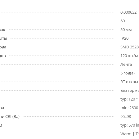
0.000632
60
зок
50 мм
щиты
IP20
ода
SMD 3528
дов
120 шт/м
Лента
5 год(а)
RT откры
Без герм
typ: 120 °
ра
min: 2600 
и CRI (Ra)
95..98
1м
typ: 570 
Warm | Т