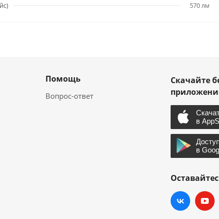
йс)
570 лм
Помощь
Скачайте б
приложен
Вопрос-ответ
Оставайтес