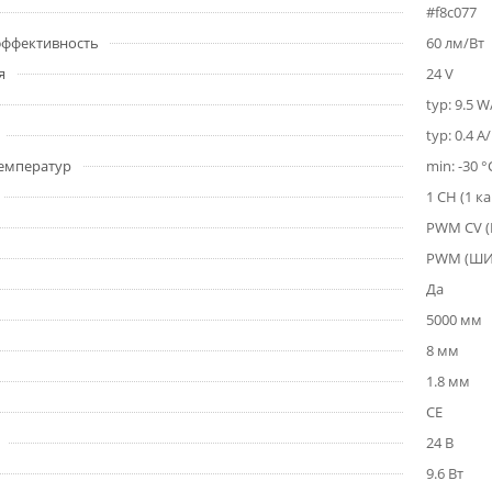
#f8c077
 эффективность
60 лм/Вт
я
24 V
typ: 9.5 
typ: 0.4 A
емператур
min: -30 °
1 CH (1 к
PWM СV 
PWM (Ш
Да
5000 мм
8 мм
1.8 мм
CE
24 В
9.6 Вт