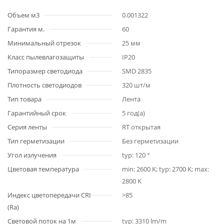
Объем м3
0.001322
Гарантия м.
60
Минимальный отрезок
25 мм
Класс пылевлагозащиты
IP20
Типоразмер светодиода
SMD 2835
Плотность светодиодов
320 шт/м
Тип товара
Лента
Гарантийный срок
5 год(а)
Серия ленты
RT открытая
Тип герметизации
Без герметизации
Угол излучения
typ: 120 °
Цветовая температура
min: 2600 K; typ: 2700 K; max:
2800 K
Индекс цветопередачи CRI
>85
(Ra)
Световой поток на 1м
typ: 3310 lm/m