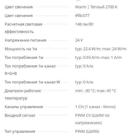
Цвет свечения
Warm | Тёплый 2700 K
Цвет свечения
#f8c077
Расчетная световая
148 лм/Вт
эффективность
Напряжение питания
24 V
Мощность на 1м
typ: 22.4 W/m; max: 24 W/m
Ток потребления 1м
typ: 0.93 A/m; max: 1 A/m
Ток потребления 1м канал
typ: 0 А/м
R=G=B
Ток потребления 1м канал W
typ: 0 А/м
Диапазон рабочих
min: -30 °C; max: 45 °C
температур
Каналы управления
1 CH (1 канал - Mono)
Входной сигнал
PWM СV (ШИМ по
напряжению)
Тип управления
PWM (ШИМ)