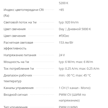
5200 K
Индекс цветопередачи CRI
>85
(Ra)
Световой поток на 1м
typ: 920 lm/m
Цвет свечения
Day | Дневной 5000 K
Цвет свечения
#f3f2ec
Расчетная световая
153 лм/Вт
эффективность
Напряжение питания
24 V
Мощность на 1м
typ: 6 W/m; max: 6 W/m
Ток потребления 1м
typ: 0.25 A/m; max: 0.25 A/m
Диапазон рабочих
min: -30 °C; max: 45 °C
температур
Каналы управления
1 CH (1 канал - Mono)
Входной сигнал
PWM СV (ШИМ по
напряжению)
Тип управления
PWM (ШИМ)