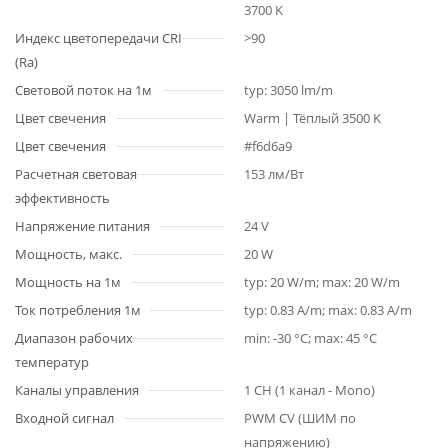
3700 K
Индекс цветопередачи CRI
>90
(Ra)
Световой поток на 1м
typ: 3050 lm/m
Цвет свечения
Warm | Тёплый 3500 K
Цвет свечения
#f6d6a9
Расчетная световая
153 лм/Вт
эффективность
Напряжение питания
24 V
Мощность, макс.
20 W
Мощность на 1м
typ: 20 W/m; max: 20 W/m
Ток потребления 1м
typ: 0.83 A/m; max: 0.83 A/m
Диапазон рабочих
min: -30 °C; max: 45 °C
температур
Каналы управления
1 CH (1 канал - Mono)
Входной сигнал
PWM СV (ШИМ по
напряжению)